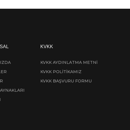
SAL
KVKK
IZDA
KVKK AYDINLATMA METNİ
LER
KVKK POLİTİKAMIZ
R
KVKK BAŞVURU FORMU
KAYNAKLARI
M