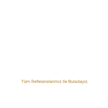
Tüm Referanslarımız Ile Buradayız.
Güncel Projelerimiz,
Çözümlerimiz Ile Daima