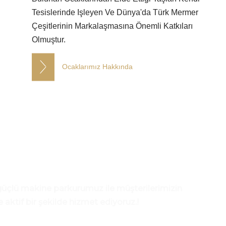
Tesislerinde Işleyen Ve Dünya'da Türk Mermer
Çeşitlerinin Markalaşmasına Önemli Katkıları
Olmuştur.
Ocaklarımız Hakkında
, güçlü makine parkurumuz ile müşterilerimizin
e aktif bir şekilde hizmet ediyoruz.!