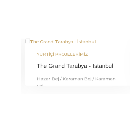
Hizmetinizdeyiz!
Projelerimiz
YURTİÇİ PROJELERİMİZ
The Grand Tarabya - İstanbul
Hazar Bej / Karaman Bej / Karaman
Gri
Referans Detay