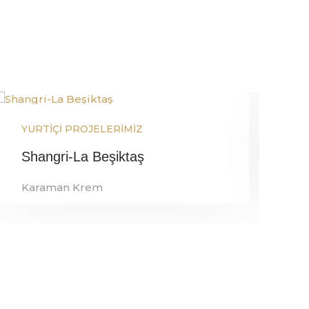
YURTİÇİ PROJELERİMİZ
Y
Shangri-La Beşiktaş
W
Karaman Krem
K
Referans Detay