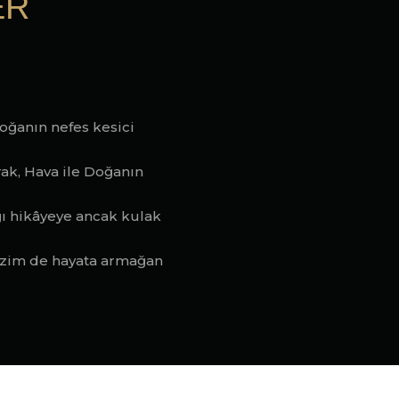
ER
oğanın nefes kesici
rak, Hava ile Doğanın
ı hikâyeye ancak kulak
bizim de hayata armağan